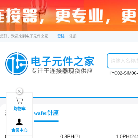
您好，欢迎来到电子元件之家！
登陆
|
注册
HYC02-SIM06-
ဆ

购物车
连接器
wafer针座

会员中心
0.6PH
(2)
0.8PH
(7)
1.0PH
(24