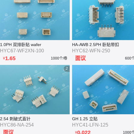
1.0PH 双排卧贴 wafer
HA-AWB 2.5PH 卧贴带扣
HYC67-WF2XN-100
HYC62-WFN-250
1.65
面议
¥
1000个/卷
600
2
2.54 刺破式直针
GH 1.25 立贴
HYC86-NA-254
HYC41-LFN-125
面议
0.022
¥
1000