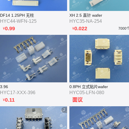
DF14 1.25PH 无柱
XH 2.5 直针 wafer
HYC44-WFN-125
HYC35-NA-254
0.99
0.022
¥
¥
7000
3.96
0.8PH 立式贴片wafer
HYC17-XXX-396
HYC05-LFN-080
0.11
面议
¥
2