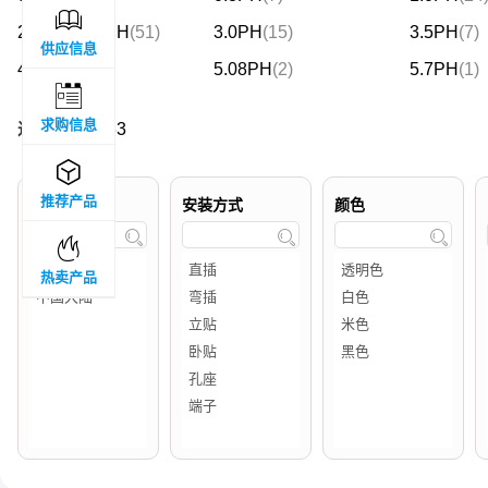

2.5PH/2.54PH
(51)
3.0PH
(15)
3.5PH
(7)
供应信息
4.2PH
(12)
5.08PH
(2)
5.7PH
(1)

求购信息
过滤结果 :
163

推荐产品
品牌属地
安装方式
颜色




热卖产品