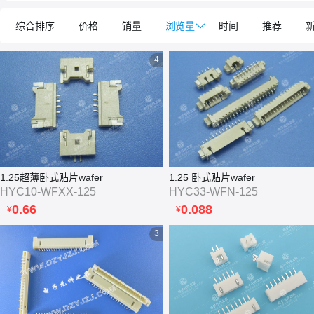
综合排序
价格
销量
浏览量

时间
推荐
4
1.25超薄卧式贴片wafer
1.25 卧式贴片wafer
HYC10-WFXX-125
HYC33-WFN-125
0.66
0.088
¥
¥
3