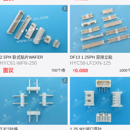
2
2.5PH 卧式贴片WAFER
DF13 1.25PH 双排立贴
HYC61-WFN-250
HYC58-LF2XN-125
面议
0.088
700个/卷
¥
1000
2
TJC2针座
1.25 90°闭口弯针