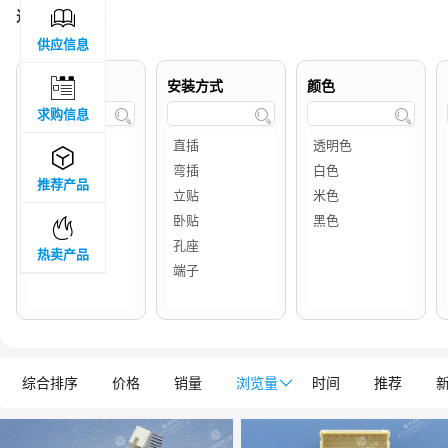

过滤结果 :
12
供应信息

品牌属地
安装方式
颜色
求购信息




推荐产品

热卖产品
综合排序
价格
销量
浏览量

时间
推荐