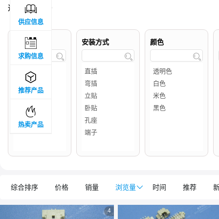

过滤结果 :
19
供应信息

品牌属地
安装方式
颜色
求购信息




推荐产品

热卖产品
综合排序
价格
销量
浏览量

时间
推荐
4