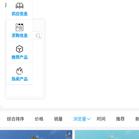

过滤结果 :
7
供应信息

品牌属地
求购信息


推荐产品

热卖产品
综合排序
价格
销量
浏览量

时间
推荐
4