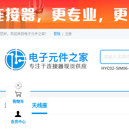
您好，欢迎来到电子元件之家！
登陆
|
注册
HYC02-SIM06-
ဆ

购物车
连接器
天线座

会员中心