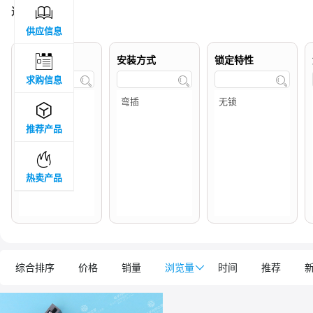

过滤结果 :
1
供应信息

品牌属地
安装方式
锁定特性
求购信息




推荐产品

热卖产品
综合排序
价格
销量
浏览量

时间
推荐