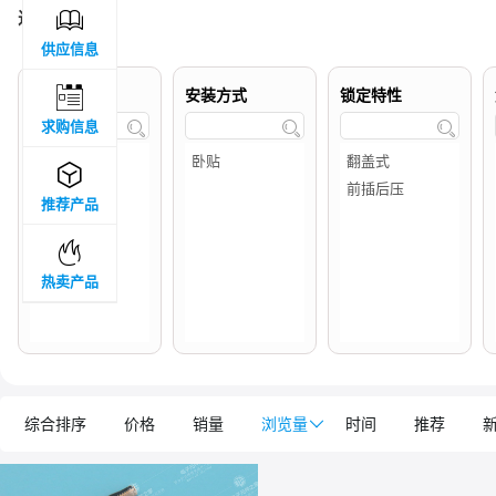

过滤结果 :
1
供应信息

品牌属地
安装方式
锁定特性
求购信息




推荐产品

热卖产品
综合排序
价格
销量
浏览量

时间
推荐