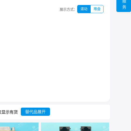
服
务
滚动
堆叠
展示方式：
替代品展开
仅显示有货
共
15
条
列表