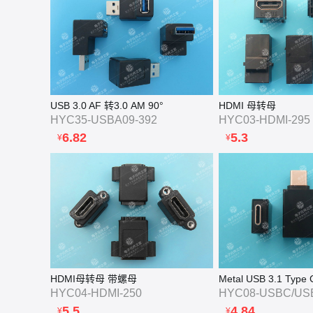
USB 3.0 AF 转3.0 AM 90°
HDMI 母转母
HYC35-USBA09-392
HYC03-HDMI-295
6.82
5.3
¥
¥
HDMI母转母 带螺母
HYC04-HDMI-250
HYC08-USBC/USB
5.5
4.84
¥
¥