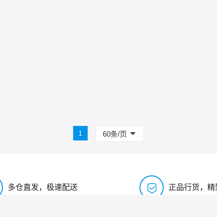
1
60条/页

多仓直发，极速配送
正品行货，精