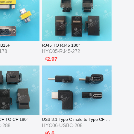
图片

DB15F
RJ45 TO RJ45 180°
178
HYC05-RJ45-272
2.97
¥
CF TO CF 180°
USB 3.1 Type C male to Type CF 侧弯90°
-288
HYC06-USBC-208
6.6
¥