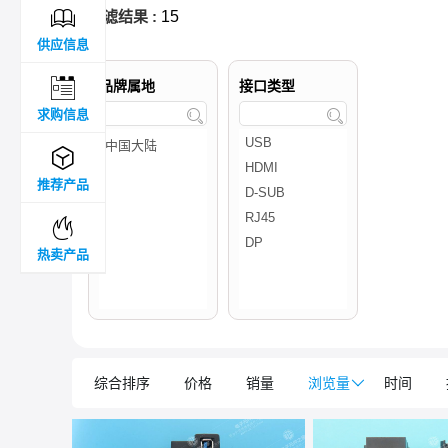

过滤结果 :
15
供应信息

品牌属地
接口类型
求购信息



推荐产品

热卖产品
综合排序
价格
销量
浏览量

时间