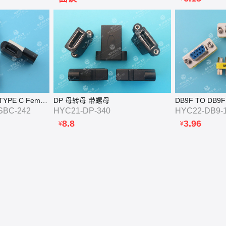
短体USB 2.0 AM TO TYPE C Female
DP 母转母 带螺母
DB9F TO DB9F
SBC-242
HYC21-DP-340
HYC22-DB9-
8.8
3.96
¥
¥