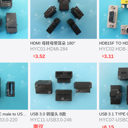
HDMI 母转母带耳朵 180°
HDB15F TO H
HYC01-HDMI-284
HYC02-HDB-
3.52
3.11
¥
¥
Metal USB 3.1 Type C male to USB 3.0 A Female Adapter
USB 3.0 转接头 B款
USB 3.1 TYPE 
3.0-220
HYC11-USB3.0-246
HYC07-USBC
面议
6.15
¥