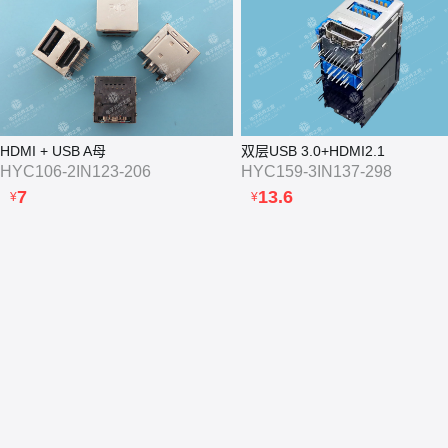
HDMI + USB A母
双层USB 3.0+HDMI2.1
HYC106-2IN123-206
HYC159-3IN137-298
7
13.6
¥
¥