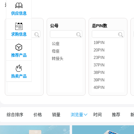

过滤结果 :
3
供应信息

品牌属地
公母
总PIN数
求购信息




推荐产品

热卖产品
综合排序
价格
销量
浏览量

时间
推荐