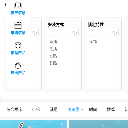

过滤结果 :
4
供应信息

品牌属地
安装方式
锁定特性
求购信息




推荐产品

热卖产品
综合排序
价格
销量
浏览量

时间
推荐