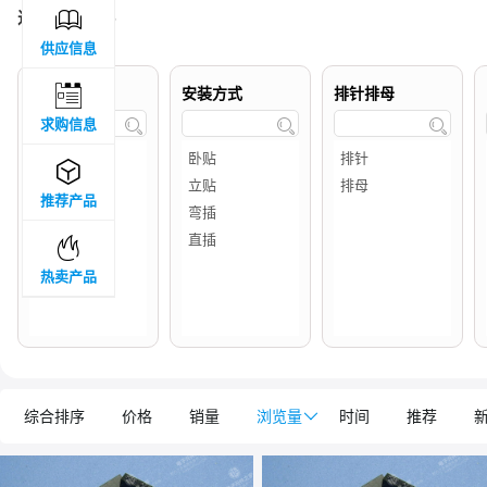

过滤结果 :
16
供应信息

品牌属地
安装方式
排针排母
求购信息




推荐产品

热卖产品
综合排序
价格
销量
浏览量

时间
推荐