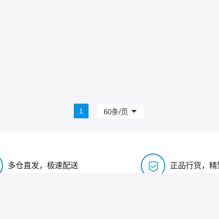
1
60条/页

多仓直发，极速配送
正品行货，精
售后服务
关于我们