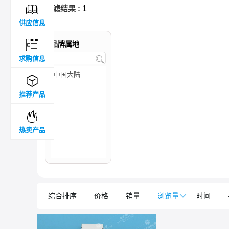

过滤结果 :
1
供应信息

品牌属地
求购信息


推荐产品

热卖产品
综合排序
价格
销量
浏览量

时间