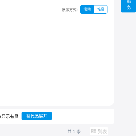
服
务
滚动
堆叠
展示方式：
替代品展开
仅显示有货
共
1
条
列表