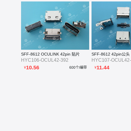
SFF-8612 OCULINK 42pin 贴片
SFF-8612 42pin公
HYC106-OCUL42-392
HYC107-OCUL42-
10.56
11.44
¥
600个/编带
¥