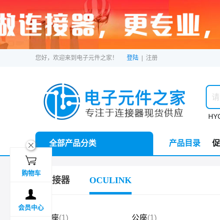
您好，欢迎来到电子元件之家！
登陆
|
注册
HYC
全部产品分类
产品目录
促
ဆ

购物车
连接器
OCULINK

会员中心
母座
(1)
公座
(1)