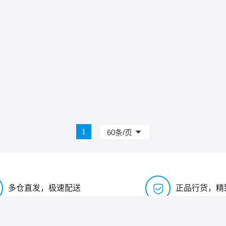
1
60条/页

多仓直发，极速配送
正品行货，精