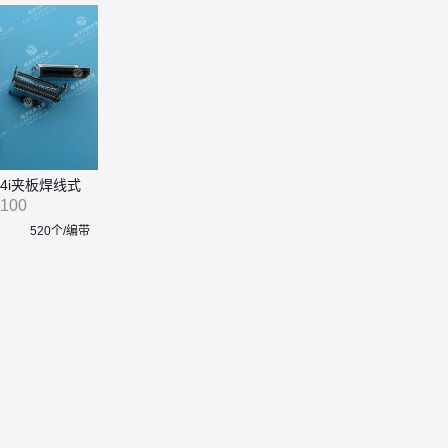
头 4i夹板焊线式
100
520个/编带