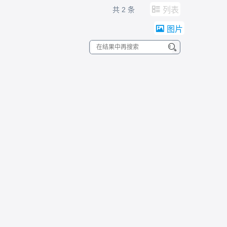
共
2
条
列表
图片
