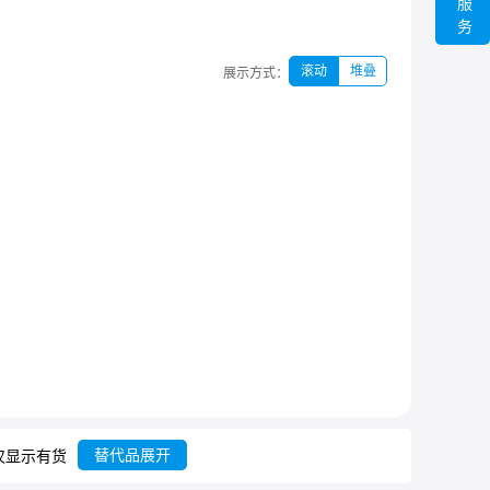
服
务
滚动
堆叠
展示方式：
替代品展开
仅显示有货