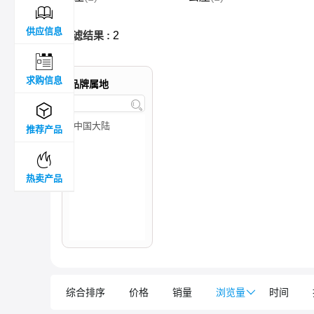

供应信息
过滤结果 :
2

求购信息
品牌属地


推荐产品

热卖产品
综合排序
价格
销量
浏览量

时间