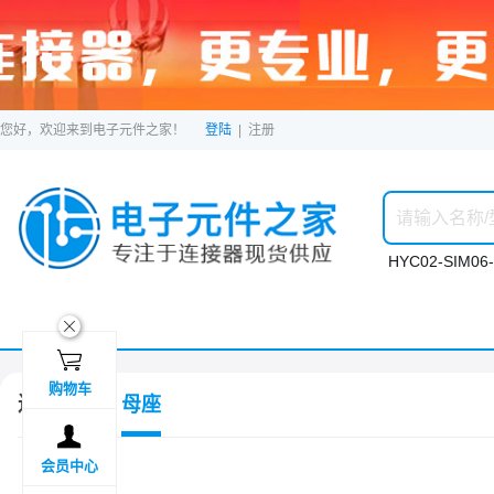
您好，欢迎来到电子元件之家！
登陆
|
注册
HYC02-SIM06-
ဆ

购物车
连接器
母座

会员中心