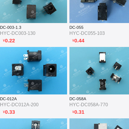
DC-003-1.3
DC-055
HYC-DC003-130
HYC-DC055-103
0.22
0.44
¥
¥
DC-012A
DC-058A
HYC-DC012A-200
HYC-DC058A-770
0.33
0.31
¥
¥