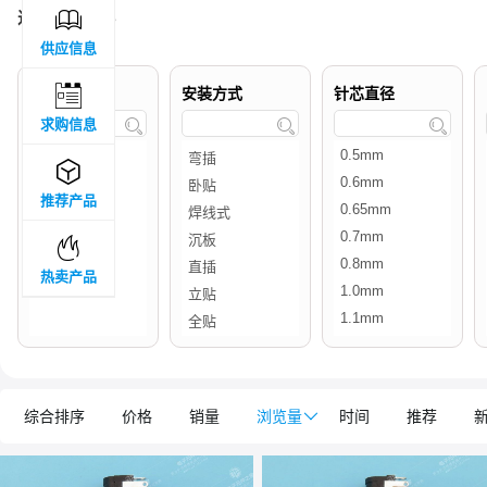

过滤结果 :
93
供应信息

品牌属地
安装方式
针芯直径
求购信息




推荐产品

热卖产品
综合排序
价格
销量
浏览量

时间
推荐