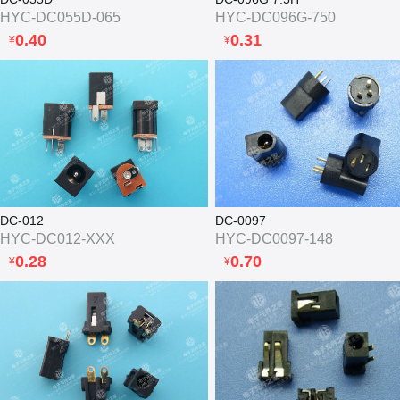
HYC-DC055D-065
HYC-DC096G-750
0.40
0.31
¥
¥
DC-012
DC-0097
HYC-DC012-XXX
HYC-DC0097-148
0.28
0.70
¥
¥