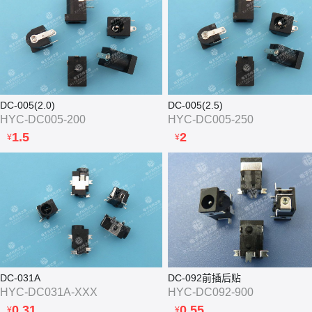
DC-005(2.0)
DC-005(2.5)
HYC-DC005-200
HYC-DC005-250
1.5
2
¥
¥
DC-031A
DC-092前插后贴
HYC-DC031A-XXX
HYC-DC092-900
0.31
0.55
¥
¥