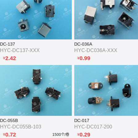
DC-137
DC-036A
HYC-DC137-XXX
HYC-DC036A-XXX
2.42
0.99
¥
¥
DC-055B
DC-017
HYC-DC055B-103
HYC-DC017-200
0.72
0.29
¥
1500个/卷
¥