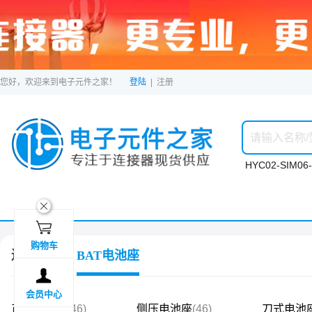
您好，欢迎来到电子元件之家！
登陆
|
注册
HYC02-SIM06-
ဆ

购物车
连接器
BAT电池座

会员中心
正压电池座
(46)
侧压电池座
(46)
刀式电池