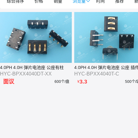
综合排序
价格
销量
浏览量

时间
推荐
4.0PH 4.0H 弹片电池座 公座有柱
4.0PH 4.0H 弹片电池座 公座 插
HYC-BPXX4040DT-XX
HYC-BPXX4040T-C
面议
3.3
600个/盘
¥
500个