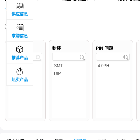

公座
(2)
供应信息
过滤结果 :

2
求购信息
品牌属地

封装
PIN 间距



推荐产品

热卖产品