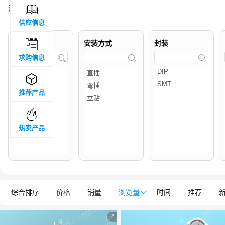

过滤结果 :
4
供应信息

品牌属地
安装方式
封装
求购信息




推荐产品

热卖产品
综合排序
价格
销量
浏览量

时间
推荐
2