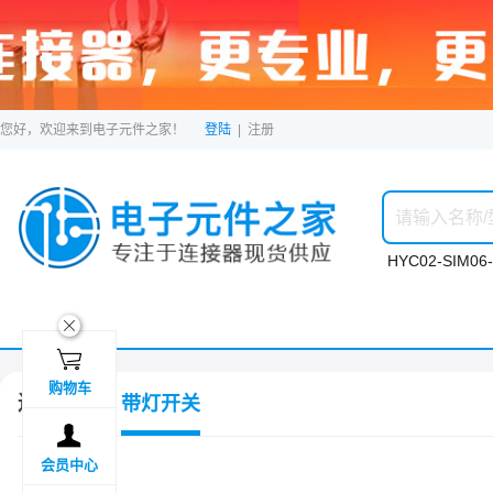
您好，欢迎来到电子元件之家！
登陆
|
注册
HYC02-SIM06-
ဆ

购物车
连接器
带灯开关

会员中心