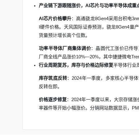
产业链下游跟随涨价，AI芯片与功率半导体成重
AI芯片价格攀升
：高通骁龙8Gen4采用台积电3
I硬件价格。天风国际证券预测，骁龙8Gen4量产报
货量预计增长高个位数。
功率半导体厂商集体调价
：晶圆代工涨价已传导
厂商全线产品涨价10%—20%，其中捷捷微电Tren
行业周期复苏，库存与价格边际修复
半导体行业
库存筑底反转
：2024年一季度，多家核心半导
反转在即。
价格逐步修复
：2024年一季度以来，大宗存储涨价
率器件等开始小幅涨价。分销网站数据显示，PM