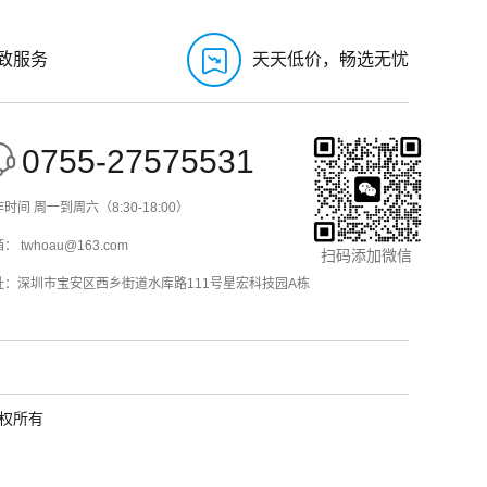
致服务
天天低价，畅选无忧
0755-27575531
时间 周一到周六（8:30-18:00）
： twhoau@163.com
扫码添加微信
址：深圳市宝安区西乡街道水库路111号星宏科技园A栋
版权所有