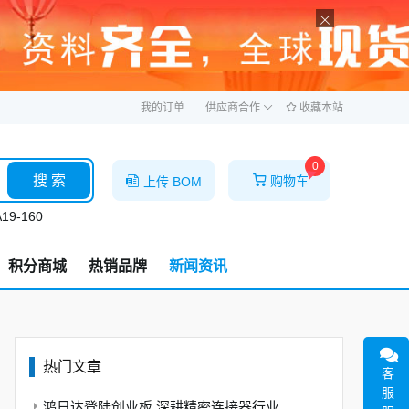
ဆ
我的订单
供应商合作
收藏本站
0
搜 索
购物车
上传 BOM
19-160
积分商城
热销品牌
新闻资讯
热门文章
客
服
鸿日达登陆创业板 深耕精密连接器行业