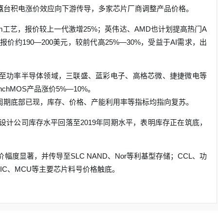
点
台积电涨价效应向下游传导，多家芯片厂商调整产品价格。
nm工艺，报价较上一代激增25%；英伟达、AMD也计划提高热门A
价约190—200美元，较前代高25%—30%，受益于AI需求，出
至功率半导体领域，三联盛、蓝彩电子、高格芯微、捷捷微电等
chMOS产品涨价5%—10%。
周期底部已现，库存、价格、产能利用率等指标均指向复苏。
体设计公司库存水平回落至2019年同期水平，表明库存正在筑底，
幅度显著，并传导至SLC NAND、Nor等利基型存储；CCL、功
IC、MCU等主要芯片料号价格触底。