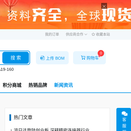
ဆ
我的订单
供应商合作
收藏本站
0
搜 索
购物车
上传 BOM
19-160
积分商城
热销品牌
新闻资讯
热门文章
客
服
鸿日达登陆创业板 深耕精密连接器行业