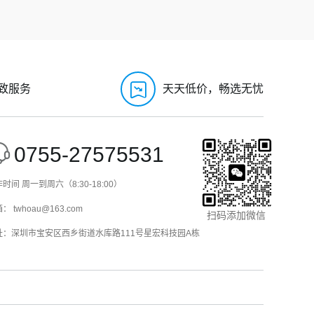
致服务
天天低价，畅选无忧
0755-27575531
时间 周一到周六（8:30-18:00）
： twhoau@163.com
扫码添加微信
址：深圳市宝安区西乡街道水库路111号星宏科技园A栋