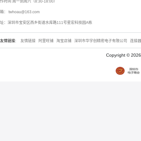
作时间 周一到周六（8:30-18:00）
箱： twhoau@163.com
址：深圳市宝安区西乡街道水库路111号星宏科技园A栋
友情链接:
友情链接
阿里旺铺
淘宝店铺
深圳市华宇创精密电子有限公司
连接
Copyright © 20