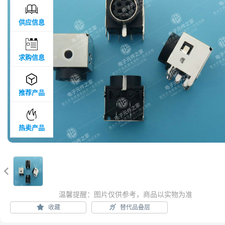

供应信息

求购信息

推荐产品

热卖产品

温馨提醒：图片仅供参考，商品以实物为准
收藏
替代品叠层