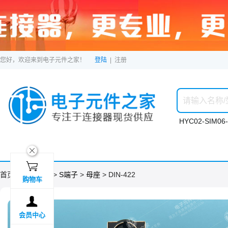
您好，欢迎来到电子元件之家！
登陆
|
注册
HYC02-SIM06-
ဆ

首页 >
分类目录
>
S端子
>
母座
> DIN-422
购物车

会员中心