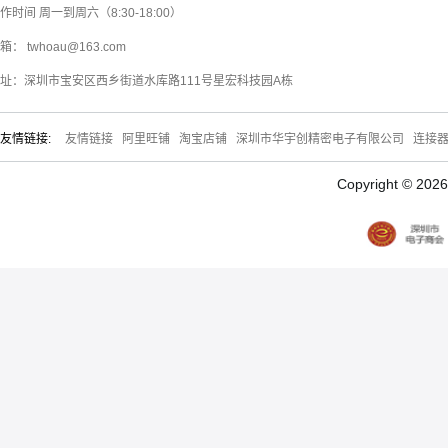
作时间 周一到周六（8:30-18:00）
箱： twhoau@163.com
址：深圳市宝安区西乡街道水库路111号星宏科技园A栋
友情链接:
友情链接
阿里旺铺
淘宝店铺
深圳市华宇创精密电子有限公司
连接
Copyright © 20