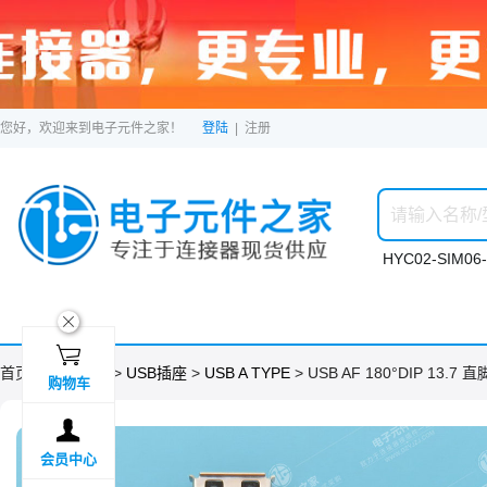
您好，欢迎来到电子元件之家！
登陆
|
注册
HYC02-SIM06-
ဆ

首页 >
分类目录
>
USB插座
>
USB A TYPE
> USB AF 180°DIP 13.7
购物车

会员中心