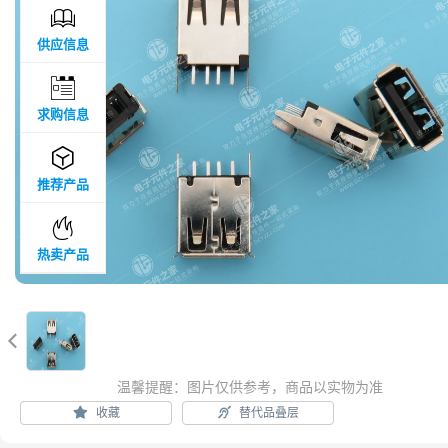

供应信息

求购信息

推荐产品

热卖产品

温馨提醒：图片仅供参考，商品以实物为准
收藏
替代品叠层