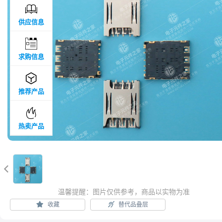

供应信息

求购信息

推荐产品

热卖产品

温馨提醒：图片仅供参考，商品以实物为准
收藏
替代品叠层