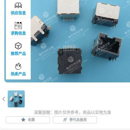

供应信息

求购信息

推荐产品

热卖产品

温馨提醒：图片仅供参考，商品以实物为准
收藏
替代品叠层