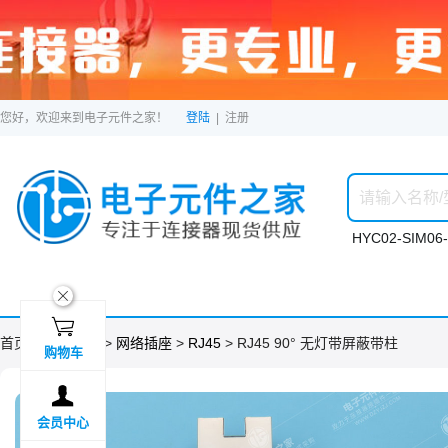
您好，欢迎来到电子元件之家！
登陆
|
注册
HYC02-SIM06-
ဆ

首页 >
分类目录
>
网络插座
>
RJ45
> RJ45 90° 无灯带屏蔽带柱
购物车

会员中心